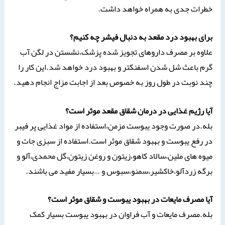
خطرات جدی به همراه خواهد داشت.
برای بهبود درد مقعد به دنبال فیشر چه کنیم؟
علاوه بر مصرف داروهای تجویز شده پزشک،نشستن در لگن آب
گرم باعث شل شدن اسفنکتر و بهبود درد خواهد شد.این کار را
چند نوبت در طول روز به خصوص بعد از اجابت مزاج انجام دهید.
آیا رژیم غذایی در درمان شقاق مقعد موثر است؟
بله.در صورت وجود یبوست مزمن،استفاده از مواد غذایی پر فیبر
در رفع یبوست و بهبود شقاق موثر است.استفاده از سبزی جات و
میوه های ملین،سالاد کاهو،زیتون و روغن زیتون،گل محمدی،آلو و
برگه زردآلو،خاکشیر،سمنو،سبوس و …بسیار مفید می باشند.
آیا مصرف مایعات در بهبود یبوست و شقاق موثر است؟
بله.مصرف مایعات و آب فراوان در بهبود یبوست بسیار کمک