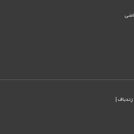
اضی
زندباف
|