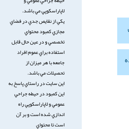
حيطه جراحي عمومي و
لاپاراسكوپي مي باشد.
يكي از نقايص جدي در فضاي
مجازي كمبود محتواي
تخصصي و در عين حال قابل
استفاده براي عموم افراد
ه
جامعه با هر ميزان از
تحصيلات مي باشد.
اين سايت در راستاي پاسخ به
اين كمبود در حيطه جراحي
عمومي و لاپاراسكوپي راه
اندازي شده است و بر آن
است تا محتواي