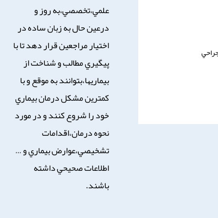
علمي،تخصصي،به روز و
درعين حال به زبان ساده در
اختيار مراجعين قرار دهد تا با
جراحي
پيگيري مطالب و شناخت از
بيماريها،بتوانند به موقع و با
كمترين مشكل درمان بيماري
خود را شروع كنند و در مورد
نحوه درمان،اقدامات
تشخيصي،عوارض بيماري و …
اطلاعات صحيحي داشته
باشند.