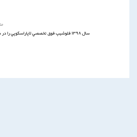
مت
سال ١٣٩٨ فلوشيپ فوق تخصصي لاپاراسكوپي ر