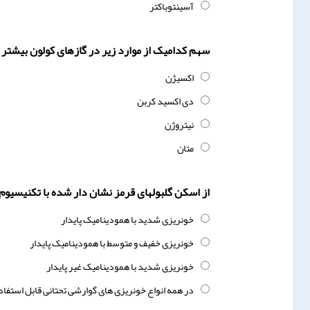
آسینتوباکتر
سهم کدامیک از موارد زیر در گازهای کولون بیشتر
اکسیژن
دی اکسید کربن
نیتروژن
متان
از اسکن گلبولهای قرمز نشان دار شده با تکنیسیو
خونریزی شدید با همودینامیک پایدار
خونریزی خفیف و متوسط با همودینامیک پایدار
خونریزی شدید با همودینامیک غیر پایدار
در همه انواع خونریزی های گوارشی تحتانی قابل استفا