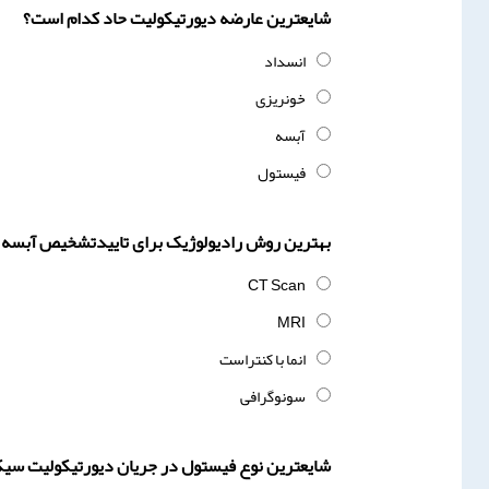
شایعترین عارضه دیورتیکولیت حاد کدام است؟
انسداد
خونریزی
آبسه
فیستول
بهترین روش رادیولوژیک برای تاییدتشخیص آبسه 
CT Scan
MRI
انما با کنتراست
سونوگرافی
شایعترین نوع فیستول در جریان دیورتیکولیت سی