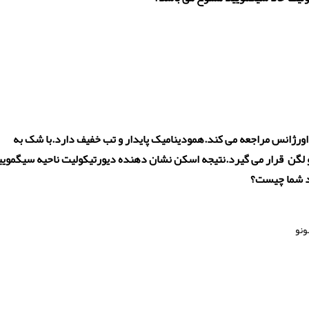
هوع و بی اشتهایی به اورژانس مراجعه می کند.همودینامیک پایدار و تب خفیف دارد.با شک به
گن قرار می گیرد.نتیجه اسکن نشان دهنده دیورتیکولیت ناحیه سیگمویید
ونو