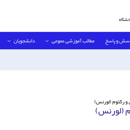
نشگاه
سش و پاسخ
مطالب آموزشی عمومی
دانشجویان
 و رکتوم (لورنس)
م (لورنس)