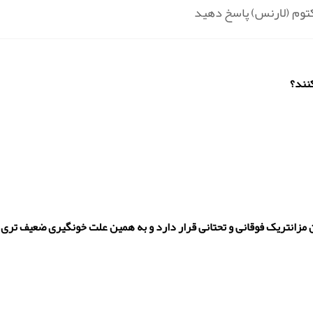
رکتوم (لارنس) پاسخ دهید
نند؟
مزانتریک فوقانی و تحتانی قرار دارد و به همین علت خونگیری ضعیف تری 