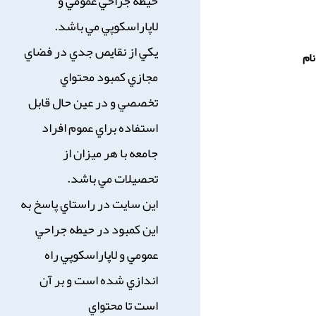
حيطه جراحي عمومي و
لاپاراسكوپي مي باشد.
يكي از نقايص جدي در فضاي
ام
مجازي كمبود محتواي
تخصصي و در عين حال قابل
استفاده براي عموم افراد
جامعه با هر ميزان از
تحصيلات مي باشد.
اين سايت در راستاي پاسخ به
اين كمبود در حيطه جراحي
عمومي و لاپاراسكوپي راه
اندازي شده است و بر آن
است تا محتواي