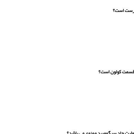
 درست است؟
 قسمت کولون است؟
ولیت حاد سیگمویید ممنوع می باشد؟